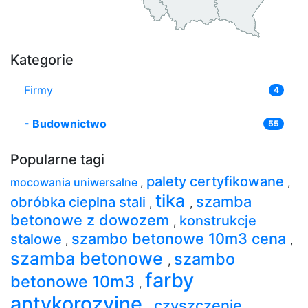
Kategorie
Firmy
4
-
Budownictwo
55
Popularne tagi
palety certyfikowane
mocowania uniwersalne
,
,
tika
szamba
obróbka cieplna stali
,
,
betonowe z dowozem
konstrukcje
,
szambo betonowe 10m3 cena
stalowe
,
,
szamba betonowe
szambo
,
farby
betonowe 10m3
,
antykorozyjne
czyszczenie
,