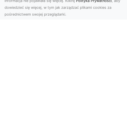
informacja nie pojawiała się więcej. Kliknij
Polityka Prywatności
, aby
dowiedzieć się więcej, w tym jak zarządzać plikami cookies za
pośrednictwem swojej przeglądarki.
Zdjęcia z drona Tarnów – nowoczesna
perspektywa dla Twojego biznesu
W dobie dynamicznego rozwoju technologii
wizualnych zdjęcia z drona zdobywają coraz
większą popu...
Jak przykleić tapetę, by była znakomitą
ozdobą przestrzeni?
Jeśli chodzi o najpopularniejsze w trwającym