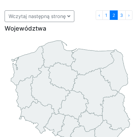
‹
1
2
3
›
Wczytaj następną stronę
Województwa