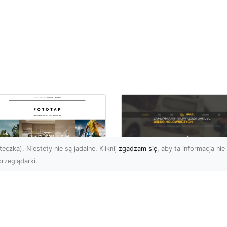
eczka). Niestety nie są jadalne. Kliknij
zgadzam się
, aby ta informacja nie 
rzeglądarki.
FHU XMar Radom –
k przykleić tapetę,
Całodobowa Pomo
 była znakomitą
Drogowa i Bezpiec
dobą przestrzeni?