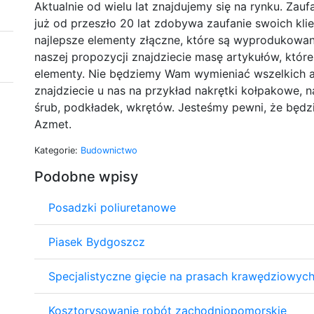
Aktualnie od wielu lat znajdujemy się na rynku. Zau
już od przeszło 20 lat zdobywa zaufanie swoich kl
najlepsze elementy złączne, które są wyprodukowan
naszej propozycji znajdziecie masę artykułów, któ
elementy. Nie będziemy Wam wymieniać wszelkich a
znajdziecie u nas na przykład nakrętki kołpakowe, n
śrub, podkładek, wkrętów. Jesteśmy pewni, że będzi
Azmet.
Kategorie:
Budownictwo
Podobne wpisy
Posadzki poliuretanowe
Piasek Bydgoszcz
Specjalistyczne gięcie na prasach krawędziowyc
Kosztorysowanie robót zachodniopomorskie