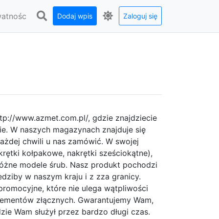
watnośc
Dodaj wpis
Zaloguj się
tp://www.azmet.com.pl/, gdzie znajdziecie
mie. W naszych magazynach znajduje się
ażdej chwili u nas zamówić. W swojej
krętki kołpakowe, nakrętki sześciokątne),
różne modele śrub. Nasz produkt pochodzi
ziby w naszym kraju i z zza granicy.
romocyjne, które nie ulega wątpliwości
lementów złącznych. Gwarantujemy Wam,
zie Wam służył przez bardzo długi czas.