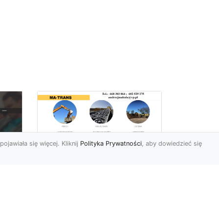
pojawiała się więcej. Kliknij
Polityka Prywatności
, aby dowiedzieć się
Rozbiórki Budynków
w Radomiu – Fachowe
Usługi od MA-TRANS
c
zny
Kompleksowe Rozbiórki