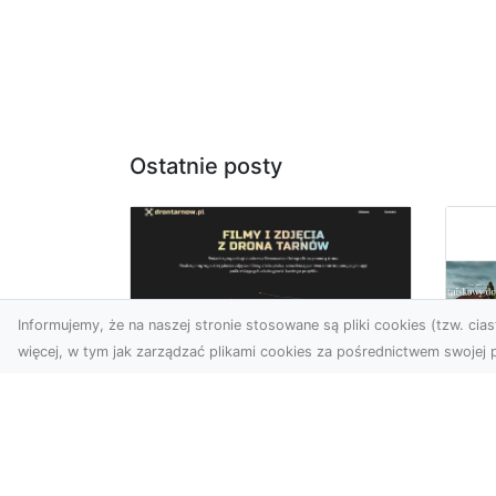
Ostatnie posty
Informujemy, że na naszej stronie stosowane są pliki cookies (tzw. ciast
więcej, w tym jak zarządzać plikami cookies za pośrednictwem swojej p
Zdjęcia z drona
Tarnów – nowoczesna
Ja
perspektywa dla
by
Twojego biznesu
oz