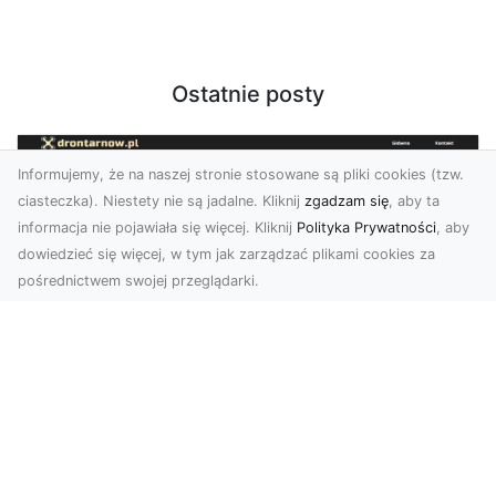
Ostatnie posty
Informujemy, że na naszej stronie stosowane są pliki cookies (tzw.
ciasteczka). Niestety nie są jadalne. Kliknij
zgadzam się
, aby ta
informacja nie pojawiała się więcej. Kliknij
Polityka Prywatności
, aby
dowiedzieć się więcej, w tym jak zarządzać plikami cookies za
pośrednictwem swojej przeglądarki.
Zdjęcia z drona Tarnów – nowoczesna
perspektywa dla Twojego biznesu
W dobie dynamicznego rozwoju technologii