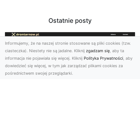
Ostatnie posty
Informujemy, że na naszej stronie stosowane są pliki cookies (tzw.
ciasteczka). Niestety nie są jadalne. Kliknij
zgadzam się
, aby ta
informacja nie pojawiała się więcej. Kliknij
Polityka Prywatności
, aby
dowiedzieć się więcej, w tym jak zarządzać plikami cookies za
pośrednictwem swojej przeglądarki.
Zdjęcia z drona Tarnów – nowoczesna
perspektywa dla Twojego biznesu
W dobie dynamicznego rozwoju technologii
wizualnych zdjęcia z drona zdobywają coraz