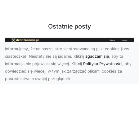
Ostatnie posty
Informujemy, że na naszej stronie stosowane są pliki cookies (tzw.
ciasteczka). Niestety nie są jadalne. Kliknij
zgadzam się
, aby ta
informacja nie pojawiała się więcej. Kliknij
Polityka Prywatności
, aby
dowiedzieć się więcej, w tym jak zarządzać plikami cookies za
pośrednictwem swojej przeglądarki.
Zdjęcia z drona Tarnów – nowoczesna
perspektywa dla Twojego biznesu
W dobie dynamicznego rozwoju technologii