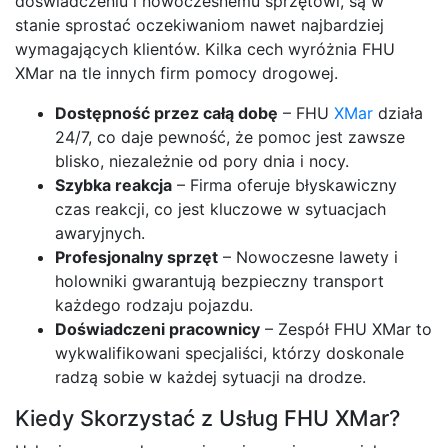
doświadczeniu i nowoczesnemu sprzętowi, są w
stanie sprostać oczekiwaniom nawet najbardziej
wymagających klientów. Kilka cech wyróżnia FHU
XMar na tle innych firm pomocy drogowej.
Dostępność przez całą dobę
– FHU
XMar
działa
24/7, co daje pewność, że pomoc jest zawsze
blisko, niezależnie od pory dnia i nocy.
Szybka reakcja
– Firma oferuje błyskawiczny
czas reakcji, co jest kluczowe w sytuacjach
awaryjnych.
Profesjonalny sprzęt
– Nowoczesne lawety i
holowniki gwarantują bezpieczny transport
każdego rodzaju pojazdu.
Doświadczeni pracownicy
– Zespół FHU XMar to
wykwalifikowani specjaliści, którzy doskonale
radzą sobie w każdej sytuacji na drodze.
Kiedy Skorzystać z Usług FHU XMar?