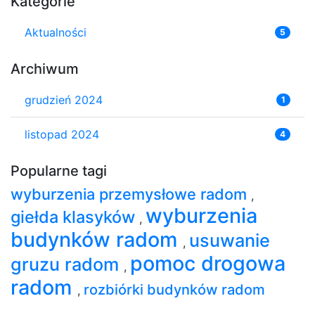
Kategorie
Aktualności
5
Archiwum
grudzień 2024
1
listopad 2024
4
Popularne tagi
wyburzenia przemysłowe radom
,
wyburzenia
giełda klasyków
,
budynków radom
usuwanie
,
pomoc drogowa
gruzu radom
,
radom
rozbiórki budynków radom
,