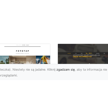
eczka). Niestety nie są jadalne. Kliknij
zgadzam się
, aby ta informacja nie 
rzeglądarki.
FHU XMar Radom –
k przykleić tapetę,
Całodobowa Pomo
 była znakomitą
Drogowa i Bezpiec
dobą przestrzeni?
Transport Pojazdó