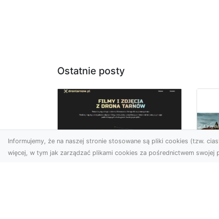
Ostatnie posty
Informujemy, że na naszej stronie stosowane są pliki cookies (tzw. ciast
więcej, w tym jak zarządzać plikami cookies za pośrednictwem swojej p
Zdjęcia z drona
Tarnów – nowoczesna
Ja
perspektywa dla
by
Twojego biznesu
oz