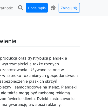
watnośc
Dodaj wpis
Zaloguj się
wienie
produkcji oraz dystrybucji plandek a
j wytrzymałości a także różnych
o zastosowania. Używane są one w
 czy w szeroko rozumianych gospodarstwach
abezpieczenie płaskich skrzyń
bieżny i samochodowe na stelaż. Plandeki
, ale także mogą być ruchomą reklamą.
amówienie klienta. Dzięki zastosowaniu
 ma gwarancję trwałości reklamy.