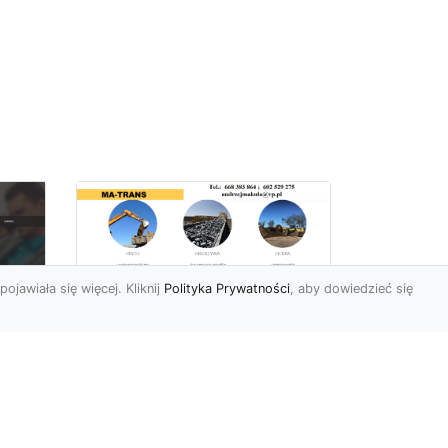
pojawiała się więcej. Kliknij
Polityka Prywatności
, aby dowiedzieć się
Rozbiórki Budynków
w Radomiu – Fachowe
Usługi od MA-TRANS
c
zny
Kompleksowe Rozbiórki
w
Budynków – Zaufaj