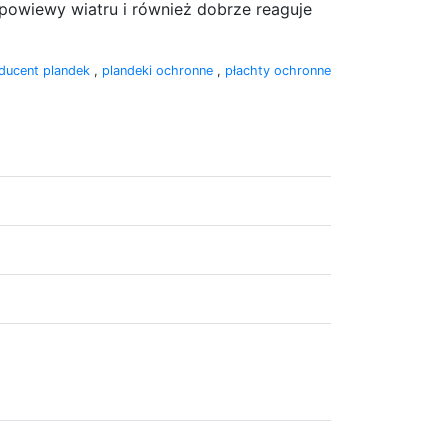
owiewy wiatru i również dobrze reaguje
ducent plandek
,
plandeki ochronne
,
płachty ochronne