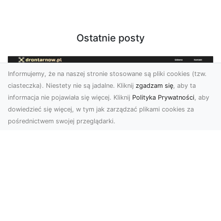
Ostatnie posty
Informujemy, że na naszej stronie stosowane są pliki cookies (tzw.
ciasteczka). Niestety nie są jadalne. Kliknij
zgadzam się
, aby ta
informacja nie pojawiała się więcej. Kliknij
Polityka Prywatności
, aby
dowiedzieć się więcej, w tym jak zarządzać plikami cookies za
pośrednictwem swojej przeglądarki.
Zdjęcia z drona Tarnów – nowoczesna
perspektywa dla Twojego biznesu
W dobie dynamicznego rozwoju technologii