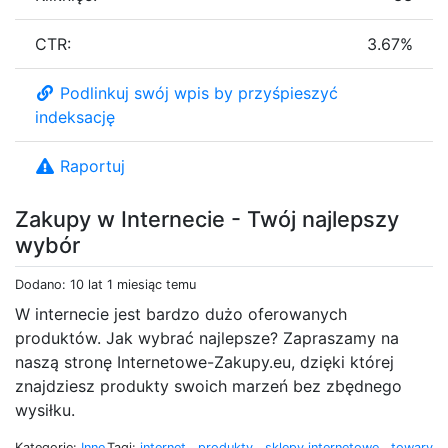
CTR:
3.67%
Podlinkuj swój wpis by przyśpieszyć
indeksację
Raportuj
Zakupy w Internecie - Twój najlepszy
wybór
Dodano: 10 lat 1 miesiąc temu
W internecie jest bardzo dużo oferowanych
produktów. Jak wybrać najlepsze? Zapraszamy na
naszą stronę Internetowe-Zakupy.eu, dzięki której
znajdziesz produkty swoich marzeń bez zbędnego
wysiłku.
Kategorie:
Inne
Tagi:
internet
,
produkty
,
sklepy internetowe
,
towary