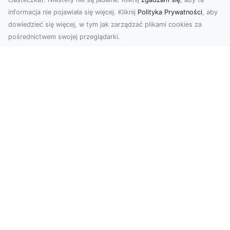
informacja nie pojawiała się więcej. Kliknij
Polityka Prywatności
, aby
dowiedzieć się więcej, w tym jak zarządzać plikami cookies za
pośrednictwem swojej przeglądarki.
Zdjęcia z drona Tarnów – nowoczesna
perspektywa dla Twojego biznesu
W dobie dynamicznego rozwoju technologii
wizualnych zdjęcia z drona zdobywają coraz
większą popu...