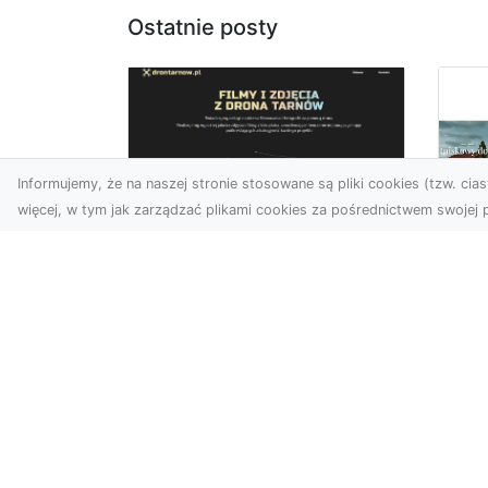
Ostatnie posty
Informujemy, że na naszej stronie stosowane są pliki cookies (tzw. ciast
więcej, w tym jak zarządzać plikami cookies za pośrednictwem swojej p
Zdjęcia z drona
Tarnów – nowoczesna
Ja
perspektywa dla
by
Twojego biznesu
oz
W dobie dynamicznego
Jeś
rozwoju technologii
naj
wizualnych zdjęcia z drona
tr
zdobywają coraz większą
naś
popu...
moż