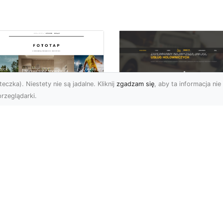
eczka). Niestety nie są jadalne. Kliknij
zgadzam się
, aby ta informacja nie 
rzeglądarki.
FHU XMar Radom –
k przykleić tapetę,
Całodobowa Pomo
 była znakomitą
Drogowa i Bezpiec
dobą przestrzeni?
Transport Pojazdó
li chodzi o
Bezpieczeństwo i Komfo
popularniejsze w
na Drodze dzięki FHU X
wającym sezonie modele
Każdy kierowca wie, jak
ciennych dekoracji, nie
ważne jest poczucie be..
na nie ...