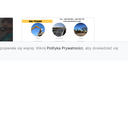
pojawiała się więcej. Kliknij
Polityka Prywatności
, aby dowiedzieć się
Rozbiórki Budynków
w Radomiu – Fachowe
Usługi od MA-TRANS
c
zny
Kompleksowe Rozbiórki
w
Budynków – Zaufaj
Doświadczeniu MA-TRANS
rt
Firma MA-TRANS z
Mar
Radomia specjaliz...
.