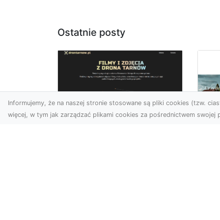
Ostatnie posty
Informujemy, że na naszej stronie stosowane są pliki cookies (tzw. ciast
więcej, w tym jak zarządzać plikami cookies za pośrednictwem swojej p
Zdjęcia z drona
Tarnów – nowoczesna
Ja
perspektywa dla
by
Twojego biznesu
oz
W dobie dynamicznego
Jeś
rozwoju technologii
naj
wizualnych zdjęcia z drona
tr