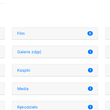
Film
0
Galerie zdjęć
1
Książki
1
Media
1
Rękodzieło
1