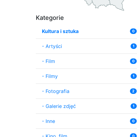
Kategorie
Kultura i sztuka
0
-
Artyści
1
-
Film
0
-
Filmy
1
-
Fotografia
2
-
Galerie zdjęć
1
-
Inne
0
-
Kino, film
0