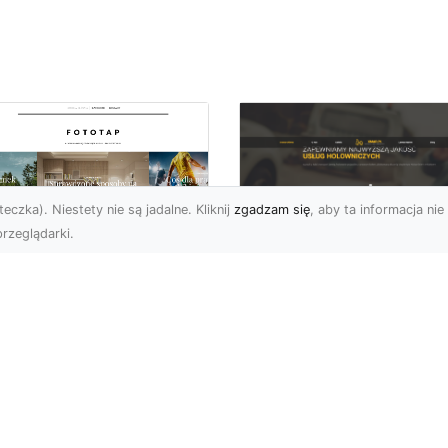
eczka). Niestety nie są jadalne. Kliknij
zgadzam się
, aby ta informacja nie 
rzeglądarki.
FHU XMar Radom –
k przykleić tapetę,
Całodobowa Pomo
 była znakomitą
Drogowa i Bezpiec
dobą przestrzeni?
Transport Pojazdó
li chodzi o
Bezpieczeństwo i Komfo
popularniejsze w
na Drodze dzięki FHU X
wającym sezonie modele