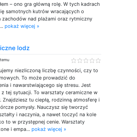
 tłem – ono gra główną rolę. W tych kadrach
lię samotnych kutrów wracających o
ch zachodów nad plażami oraz rytmiczny
...
pokaż więcej »
iczne lodz
 temu
emy niezliczoną liczbę czynności, czy to
mowych. To może prowadzić do
ia i nawarstwiającego się stresu. Jest
 z tej sytuacji. To warsztaty ceramiczne w
 Znajdziesz tu ciepłą, rodzinną atmosferę i
wórcze pomysły. Nauczysz się tworzyć
kształty i naczynia, a nawet toczyć na kole
o to w przystępnej cenie. Warsztaty
one i empa...
pokaż więcej »