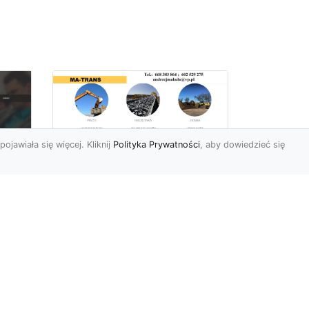
pojawiała się więcej. Kliknij
Polityka Prywatności
, aby dowiedzieć się
Rozbiórki Budynków
w Radomiu – Fachowe
Usługi od MA-TRANS
c
zny
Kompleksowe Rozbiórki
w
Budynków – Zaufaj
Doświadczeniu MA-TRANS
rt
Firma MA-TRANS z
Mar
Radomia specjaliz...