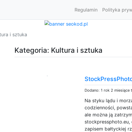
Regulamin
Polityka pry
tura i sztuka
Kategoria: Kultura i sztuka
StockPressPhot
Dodano: 1 rok 2 miesiące
Na styku lądu i morz
codzienności, powsta
ale można ją zatrzym
stockpressphoto.eu, 
zapisem bałtyckiej r