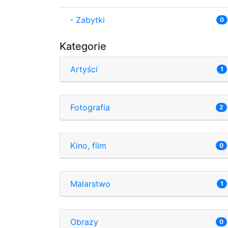
-
Zabytki
0
Kategorie
Artyści
1
Fotografia
2
Kino, film
0
Malarstwo
1
Obrazy
0