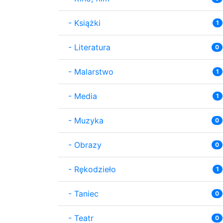
-
Książki
1
-
Literatura
0
-
Malarstwo
1
-
Media
1
-
Muzyka
0
-
Obrazy
0
-
Rękodzieło
1
-
Taniec
0
-
Teatr
0