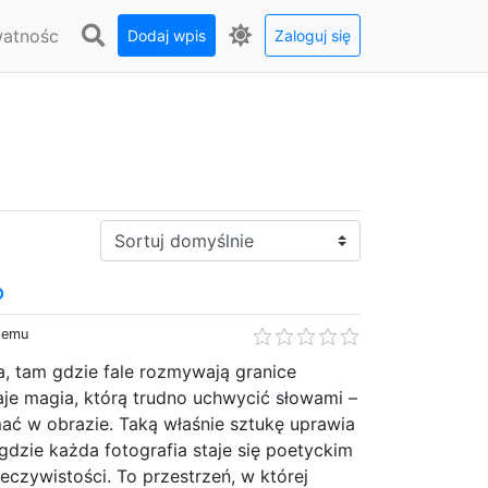
watnośc
Dodaj wpis
Zaloguj się
Sortuj:
o
 temu
a, tam gdzie fale rozmywają granice
je magia, którą trudno uchwycić słowami –
ać w obrazie. Taką właśnie sztukę uprawia
gdzie każda fotografia staje się poetyckim
zeczywistości. To przestrzeń, w której