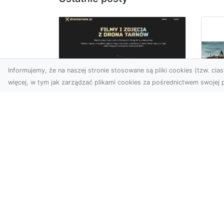
Informujemy, że na naszej stronie stosowane są pliki cookies (tzw. ciast
więcej, w tym jak zarządzać plikami cookies za pośrednictwem swojej p
Zdjęcia z drona
Tarnów – nowoczesna
Ja
perspektywa dla
by
Twojego biznesu
oz
W dobie dynamicznego
Jeś
rozwoju technologii
naj
wizualnych zdjęcia z drona
tr
zdobywają coraz większą
naś
popu...
moż