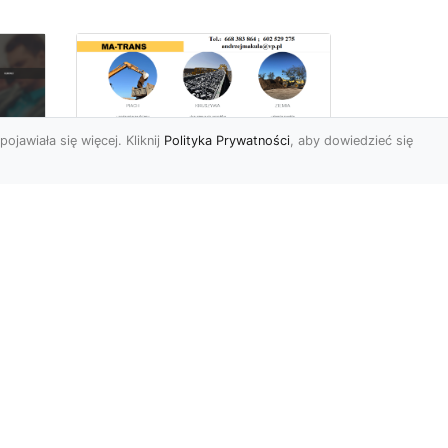
pojawiała się więcej. Kliknij
Polityka Prywatności
, aby dowiedzieć się
Rozbiórki Budynków
w Radomiu – Fachowe
Usługi od MA-TRANS
c
zny
Kompleksowe Rozbiórki
w
Budynków – Zaufaj
Doświadczeniu MA-TRANS
rt
Firma MA-TRANS z
Mar
Radomia specjaliz...
.