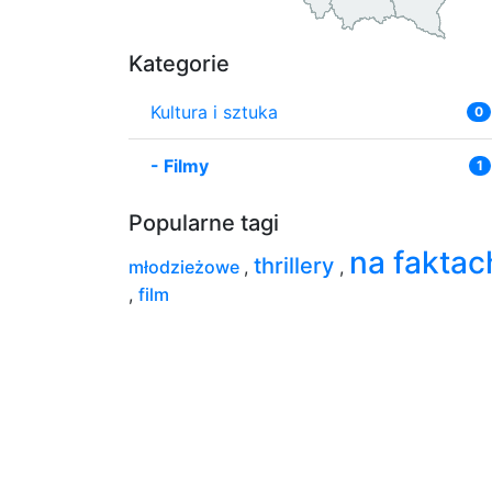
Kategorie
Kultura i sztuka
0
-
Filmy
1
Popularne tagi
na faktac
thrillery
młodzieżowe
,
,
,
film