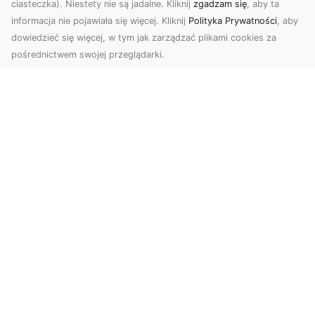
ciasteczka). Niestety nie są jadalne. Kliknij
zgadzam się
, aby ta
informacja nie pojawiała się więcej. Kliknij
Polityka Prywatności
, aby
dowiedzieć się więcej, w tym jak zarządzać plikami cookies za
pośrednictwem swojej przeglądarki.
Zdjęcia z drona Tarnów – nowoczesna
perspektywa dla Twojego biznesu
W dobie dynamicznego rozwoju technologii
wizualnych zdjęcia z drona zdobywają coraz
większą popu...