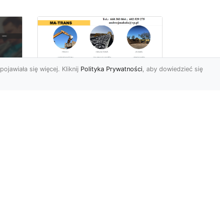
pojawiała się więcej. Kliknij
Polityka Prywatności
, aby dowiedzieć się
Rozbiórki Budynków
w Radomiu – Fachowe
Usługi od MA-TRANS
c
zny
Kompleksowe Rozbiórki
w
Budynków – Zaufaj
Doświadczeniu MA-TRANS
rt
Firma MA-TRANS z
Mar
Radomia specjaliz...
.