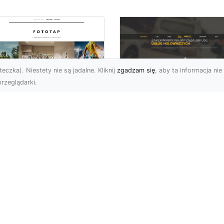
eczka). Niestety nie są jadalne. Kliknij
zgadzam się
, aby ta informacja nie 
rzeglądarki.
FHU XMar Radom –
k przykleić tapetę,
Całodobowa Pomo
 była znakomitą
Drogowa i Bezpiec
dobą przestrzeni?
Transport Pojazdó
li chodzi o
Bezpieczeństwo i Komfo
popularniejsze w
na Drodze dzięki FHU X
wającym sezonie modele
Każdy kierowca wie, jak
ciennych dekoracji, nie
ważne jest poczucie be..
na nie ...