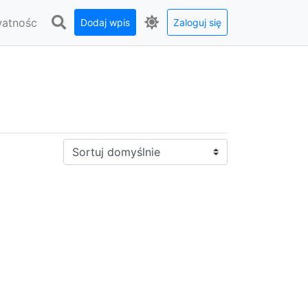
watnośc
Dodaj wpis
Zaloguj się
Sortuj: