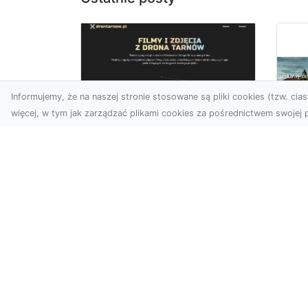
Informujemy, że na naszej stronie stosowane są pliki cookies (tzw. ciast
więcej, w tym jak zarządzać plikami cookies za pośrednictwem swojej p
Zdjęcia z drona
Tarnów – nowoczesna
Ja
perspektywa dla
by
Twojego biznesu
oz
W dobie dynamicznego
Jeś
rozwoju technologii
naj
wizualnych zdjęcia z drona
tr
zdobywają coraz większą
naś
popu...
moż