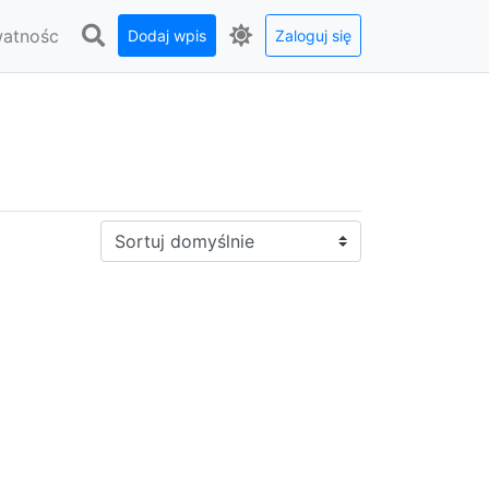
watnośc
Dodaj wpis
Zaloguj się
Sortuj: