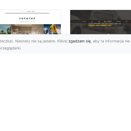
eczka). Niestety nie są jadalne. Kliknij
zgadzam się
, aby ta informacja nie 
rzeglądarki.
FHU XMar Radom –
k przykleić tapetę,
Całodobowa Pomo
 była znakomitą
Drogowa i Bezpiec
dobą przestrzeni?
Transport Pojazdó
li chodzi o
Bezpieczeństwo i Komfo
popularniejsze w
na Drodze dzięki FHU X
wającym sezonie modele
Każdy kierowca wie, jak
ciennych dekoracji, nie
ważne jest poczucie be..
na nie ...