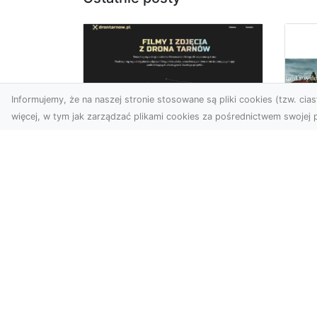
Informujemy, że na naszej stronie stosowane są pliki cookies (tzw. ciast
więcej, w tym jak zarządzać plikami cookies za pośrednictwem swojej p
Zdjęcia z drona
Tarnów – nowoczesna
Ja
perspektywa dla
by
Twojego biznesu
oz
W dobie dynamicznego
Jeś
rozwoju technologii
naj
wizualnych zdjęcia z drona
tr
zdobywają coraz większą
naś
popu...
moż