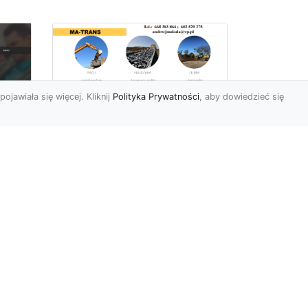
pojawiała się więcej. Kliknij
Polityka Prywatności
, aby dowiedzieć się
Rozbiórki Budynków
w Radomiu – Fachowe
Usługi od MA-TRANS
c
zny
Kompleksowe Rozbiórki
w
Budynków – Zaufaj
Doświadczeniu MA-TRANS
rt
Firma MA-TRANS z
Mar
Radomia specjaliz...
.