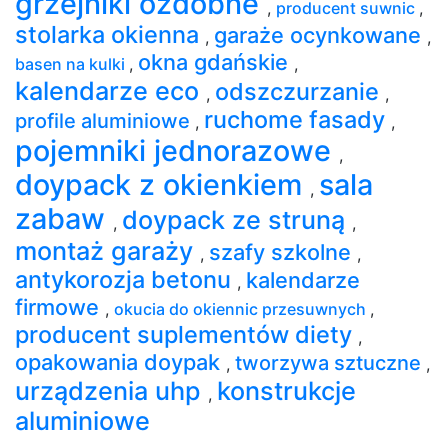
grzejniki ozdobne
,
producent suwnic
,
stolarka okienna
garaże ocynkowane
,
,
okna gdańskie
basen na kulki
,
,
kalendarze eco
odszczurzanie
,
,
ruchome fasady
profile aluminiowe
,
,
pojemniki jednorazowe
,
doypack z okienkiem
sala
,
zabaw
doypack ze struną
,
,
montaż garaży
szafy szkolne
,
,
antykorozja betonu
kalendarze
,
firmowe
,
okucia do okiennic przesuwnych
,
producent suplementów diety
,
opakowania doypak
tworzywa sztuczne
,
,
urządzenia uhp
konstrukcje
,
aluminiowe