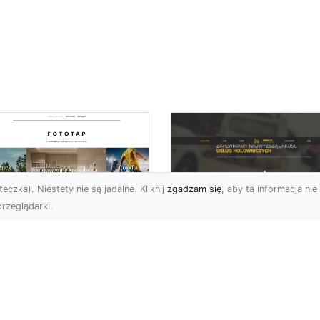
eczka). Niestety nie są jadalne. Kliknij
zgadzam się
, aby ta informacja nie 
rzeglądarki.
FHU XMar Radom –
k przykleić tapetę,
Całodobowa Pomo
 była znakomitą
Drogowa i Bezpiec
dobą przestrzeni?
Transport Pojazdó
li chodzi o