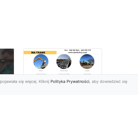
pojawiała się więcej. Kliknij
Polityka Prywatności
, aby dowiedzieć się
Rozbiórki Budynków
w Radomiu – Fachowe
Usługi od MA-TRANS
c
zny
Kompleksowe Rozbiórki
w
Budynków – Zaufaj
Doświadczeniu MA-TRANS