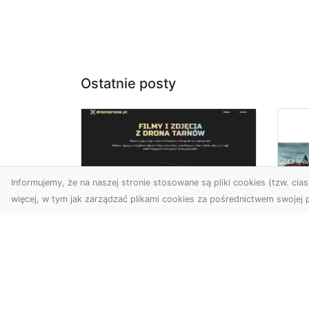
Ostatnie posty
Informujemy, że na naszej stronie stosowane są pliki cookies (tzw. ciast
więcej, w tym jak zarządzać plikami cookies za pośrednictwem swojej p
Zdjęcia z drona
Tarnów – nowoczesna
Ja
perspektywa dla
by
Twojego biznesu
oz
W dobie dynamicznego
Jeś