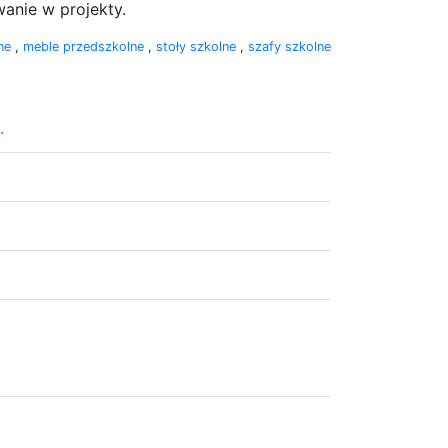
anie w projekty.
lne
,
meble przedszkolne
,
stoły szkolne
,
szafy szkolne
.