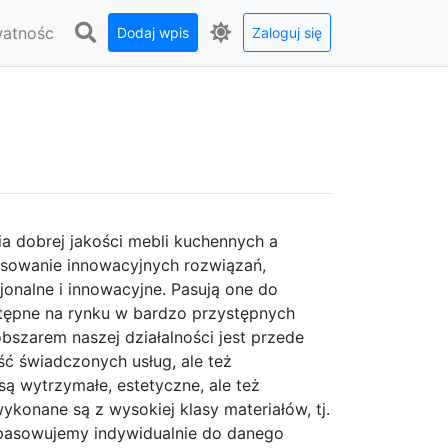
watnośc
Dodaj wpis
Zaloguj się
a dobrej jakości mebli kuchennych a
sowanie innowacyjnych rozwiązań,
onalne i innowacyjne. Pasują one do
stępne na rynku w bardzo przystępnych
szarem naszej działalności jest przede
ć świadczonych usług, ale też
ą wytrzymałe, estetyczne, ale też
onane są z wysokiej klasy materiałów, tj.
opasowujemy indywidualnie do danego