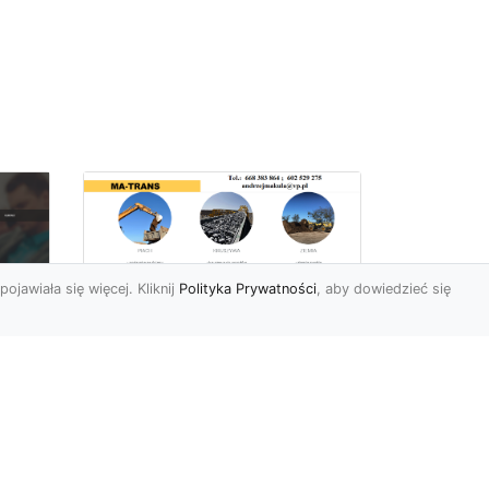
pojawiała się więcej. Kliknij
Polityka Prywatności
, aby dowiedzieć się
Rozbiórki Budynków
w Radomiu – Fachowe
Usługi od MA-TRANS
c
zny
Kompleksowe Rozbiórki
w
Budynków – Zaufaj
Doświadczeniu MA-TRANS