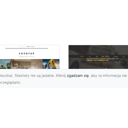
eczka). Niestety nie są jadalne. Kliknij
zgadzam się
, aby ta informacja nie 
rzeglądarki.
FHU XMar Radom –
k przykleić tapetę,
Całodobowa Pomo
 była znakomitą
Drogowa i Bezpiec
dobą przestrzeni?
Transport Pojazdó
li chodzi o