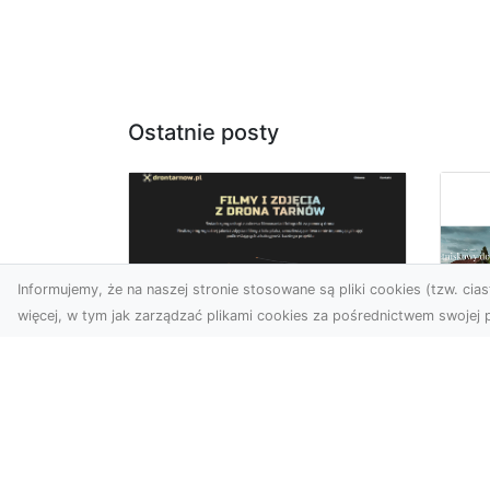
Ostatnie posty
Informujemy, że na naszej stronie stosowane są pliki cookies (tzw. ciast
więcej, w tym jak zarządzać plikami cookies za pośrednictwem swojej p
Zdjęcia z drona
Tarnów – nowoczesna
Ja
perspektywa dla
by
Twojego biznesu
oz
W dobie dynamicznego
Jeś