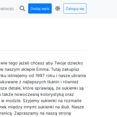
watnośc
Dodaj wpis
Zaloguj się
twie tego jeżeli chcesz aby Twoje dziecko
 w naszym sklepie Emma. Tutaj zakupisz
nku istniejemy od 1997 roku i nasze ubrania
ukowane z najlepszych tkanin i również
sze detale, które sprawiają, że sukienki są
a także nowoczesną kolorystyką oraz
 w modzie. Szyjemy sukienki na rozmaite
nek między innymi sukienki na ślub. Nasze
granicą. Zapraszamy na naszą stronę