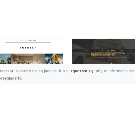
eczka). Niestety nie są jadalne. Kliknij
zgadzam się
, aby ta informacja nie 
rzeglądarki.
FHU XMar Radom –
k przykleić tapetę,
Całodobowa Pomo
 była znakomitą
Drogowa i Bezpiec
dobą przestrzeni?
Transport Pojazdó
li chodzi o
Bezpieczeństwo i Komfo
popularniejsze w