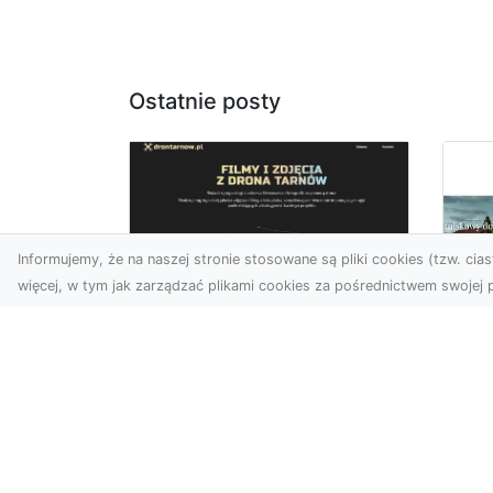
Ostatnie posty
Informujemy, że na naszej stronie stosowane są pliki cookies (tzw. ciast
więcej, w tym jak zarządzać plikami cookies za pośrednictwem swojej p
Zdjęcia z drona
Tarnów – nowoczesna
Ja
perspektywa dla
by
Twojego biznesu
oz
W dobie dynamicznego
Jeś
rozwoju technologii
naj