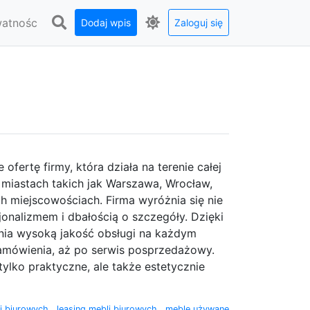
watnośc
Dodaj wpis
Zaloguj się
fertę firmy, która działa na terenie całej
 miastach takich jak Warszawa, Wrocław,
h miejscowościach. Firma wyróżnia się nie
sjonalizmem i dbałością o szczegóły. Dzięki
ia wysoką jakość obsługi na każdym
zamówienia, aż po serwis posprzedażowy.
 tylko praktyczne, ale także estetycznie
li biurowych
,
leasing mebli biurowych
,
meble używane