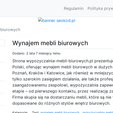
Regulamin
Polityka pry
 biurowych
Wynajem mebli biurowych
Dodano: 2 lata 7 miesięcy temu
Strona wypozyczalnia-mebli-biurowych.pl prezentuje o
Polski, oferując wynajem mebli biurowych w dużych
Poznań, Kraków i Katowice, jak również w mniejszyc
tylko szerokim zasięgiem działania, ale także profe
zaangażowanemu zespołowi, wypożyczalnia zapewn
etapie – od pierwszego kontaktu, przez realizację 
Firma skupia się na dostarczaniu mebli, które są nie
dopasowane do różnych stylów wnętrz biurowych.
Kategorie:
Tagi:
wynajem mebli biurowych
,
wypożyczalnia meb