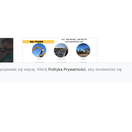
pojawiała się więcej. Kliknij
Polityka Prywatności
, aby dowiedzieć się
Rozbiórki Budynków
w Radomiu – Fachowe
Usługi od MA-TRANS
c
zny
Kompleksowe Rozbiórki
w
Budynków – Zaufaj
Doświadczeniu MA-TRANS
rt
Firma MA-TRANS z