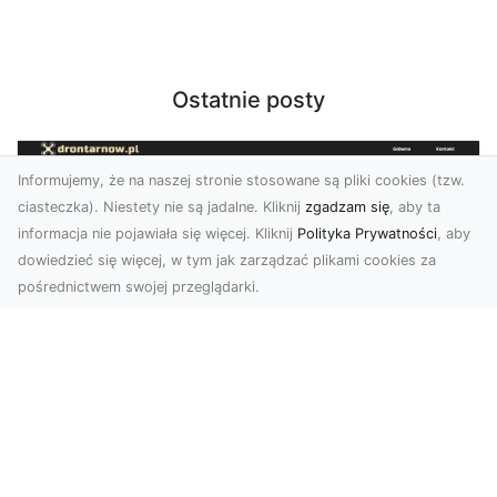
Ostatnie posty
Informujemy, że na naszej stronie stosowane są pliki cookies (tzw.
ciasteczka). Niestety nie są jadalne. Kliknij
zgadzam się
, aby ta
informacja nie pojawiała się więcej. Kliknij
Polityka Prywatności
, aby
dowiedzieć się więcej, w tym jak zarządzać plikami cookies za
pośrednictwem swojej przeglądarki.
Zdjęcia z drona Tarnów – nowoczesna
perspektywa dla Twojego biznesu
W dobie dynamicznego rozwoju technologii