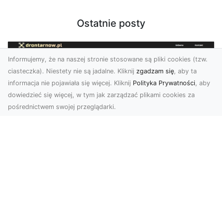
Ostatnie posty
Informujemy, że na naszej stronie stosowane są pliki cookies (tzw.
ciasteczka). Niestety nie są jadalne. Kliknij
zgadzam się
, aby ta
informacja nie pojawiała się więcej. Kliknij
Polityka Prywatności
, aby
dowiedzieć się więcej, w tym jak zarządzać plikami cookies za
pośrednictwem swojej przeglądarki.
Zdjęcia z drona Tarnów – nowoczesna
perspektywa dla Twojego biznesu
W dobie dynamicznego rozwoju technologii
wizualnych zdjęcia z drona zdobywają coraz