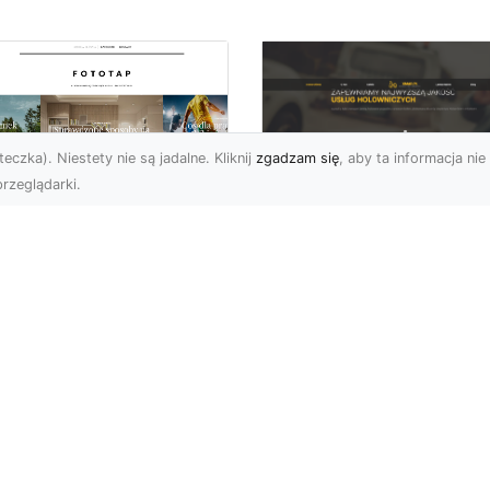
eczka). Niestety nie są jadalne. Kliknij
zgadzam się
, aby ta informacja nie 
rzeglądarki.
FHU XMar Radom –
k przykleić tapetę,
Całodobowa Pomo
 była znakomitą
Drogowa i Bezpiec
dobą przestrzeni?
Transport Pojazdó
li chodzi o
Bezpieczeństwo i Komfo
popularniejsze w
na Drodze dzięki FHU X
wającym sezonie modele
Każdy kierowca wie, jak
ciennych dekoracji, nie
ważne jest poczucie be..
na nie ...