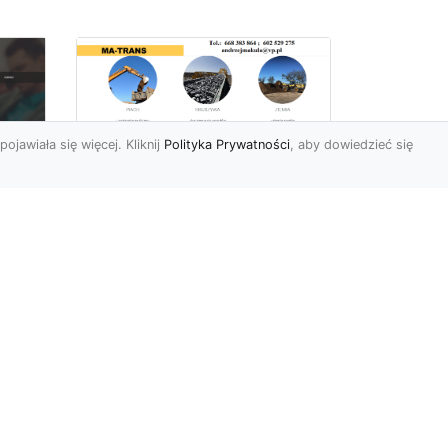
pojawiała się więcej. Kliknij
Polityka Prywatności
, aby dowiedzieć się
Rozbiórki Budynków
w Radomiu – Fachowe
Usługi od MA-TRANS
c
zny
Kompleksowe Rozbiórki
w
Budynków – Zaufaj
Doświadczeniu MA-TRANS
rt
Firma MA-TRANS z
Mar
Radomia specjaliz...
.