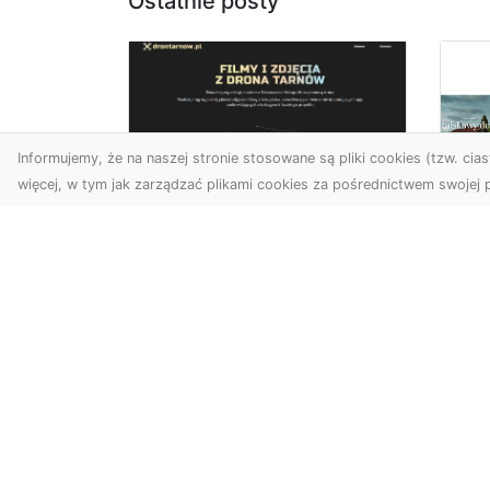
Ostatnie posty
Informujemy, że na naszej stronie stosowane są pliki cookies (tzw. ciast
więcej, w tym jak zarządzać plikami cookies za pośrednictwem swojej p
Zdjęcia z drona
Tarnów – nowoczesna
Ja
perspektywa dla
by
Twojego biznesu
oz
W dobie dynamicznego
Jeś
rozwoju technologii
naj
wizualnych zdjęcia z drona
tr
zdobywają coraz większą
naś
popu...
moż