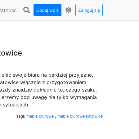
watnośc
Dodaj wpis
Zaloguj się
towice
ienić swoje biura na bardziej przyjazne,
 Katowice włącznie z przygotowaniem
ażdy znajdzie dokładnie to, czego szuka.
bierzemy pod uwagę nie tylko wymagania
h sytuacjach.
Tagi:
meble biurowe
,
meble biurowe katowice