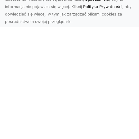
informacja nie pojawiała się więcej. Kliknij
Polityka Prywatności
, aby
dowiedzieć się więcej, w tym jak zarządzać plikami cookies za
pośrednictwem swojej przeglądarki.
Zdjęcia z drona Tarnów – nowoczesna
perspektywa dla Twojego biznesu
W dobie dynamicznego rozwoju technologii
wizualnych zdjęcia z drona zdobywają coraz
większą popu...