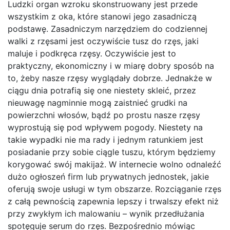
Ludzki organ wzroku skonstruowany jest przede
wszystkim z oka, które stanowi jego zasadniczą
podstawę. Zasadniczym narzędziem do codziennej
walki z rzęsami jest oczywiście tusz do rzęs, jaki
maluje i podkręca rzęsy. Oczywiście jest to
praktyczny, ekonomiczny i w miarę dobry sposób na
to, żeby nasze rzęsy wyglądały dobrze. Jednakże w
ciągu dnia potrafią się one niestety skleić, przez
nieuwagę nagminnie mogą zaistnieć grudki na
powierzchni włosów, bądź po prostu nasze rzęsy
wyprostują się pod wpływem pogody. Niestety na
takie wypadki nie ma rady i jednym ratunkiem jest
posiadanie przy sobie ciągle tuszu, którym będziemy
korygować swój makijaż. W internecie wolno odnaleźć
dużo ogłoszeń firm lub prywatnych jednostek, jakie
oferują swoje usługi w tym obszarze. Rozciąganie rzęs
z całą pewnością zapewnia lepszy i trwalszy efekt niż
przy zwykłym ich malowaniu – wynik przedłużania
spotęguje serum do rzęs. Bezpośrednio mówiąc