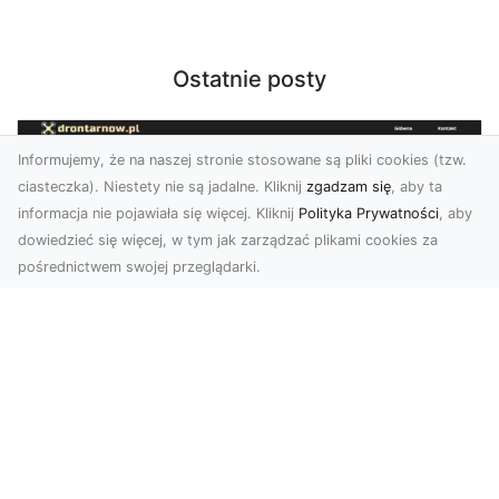
Ostatnie posty
Informujemy, że na naszej stronie stosowane są pliki cookies (tzw.
ciasteczka). Niestety nie są jadalne. Kliknij
zgadzam się
, aby ta
informacja nie pojawiała się więcej. Kliknij
Polityka Prywatności
, aby
dowiedzieć się więcej, w tym jak zarządzać plikami cookies za
pośrednictwem swojej przeglądarki.
Zdjęcia z drona Tarnów – nowoczesna
perspektywa dla Twojego biznesu
W dobie dynamicznego rozwoju technologii