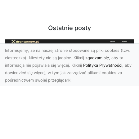
Ostatnie posty
Informujemy, że na naszej stronie stosowane są pliki cookies (tzw.
ciasteczka). Niestety nie są jadalne. Kliknij
zgadzam się
, aby ta
informacja nie pojawiała się więcej. Kliknij
Polityka Prywatności
, aby
dowiedzieć się więcej, w tym jak zarządzać plikami cookies za
pośrednictwem swojej przeglądarki.
Zdjęcia z drona Tarnów – nowoczesna
perspektywa dla Twojego biznesu
W dobie dynamicznego rozwoju technologii