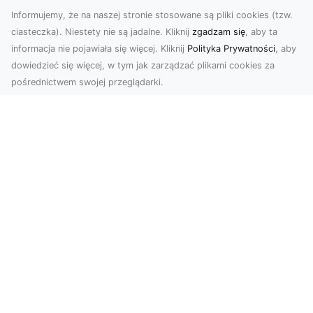
Informujemy, że na naszej stronie stosowane są pliki cookies (tzw.
ciasteczka). Niestety nie są jadalne. Kliknij
zgadzam się
, aby ta
informacja nie pojawiała się więcej. Kliknij
Polityka Prywatności
, aby
dowiedzieć się więcej, w tym jak zarządzać plikami cookies za
pośrednictwem swojej przeglądarki.
Zdjęcia z drona Tarnów – nowoczesna
perspektywa dla Twojego biznesu
W dobie dynamicznego rozwoju technologii
wizualnych zdjęcia z drona zdobywają coraz
większą popu...