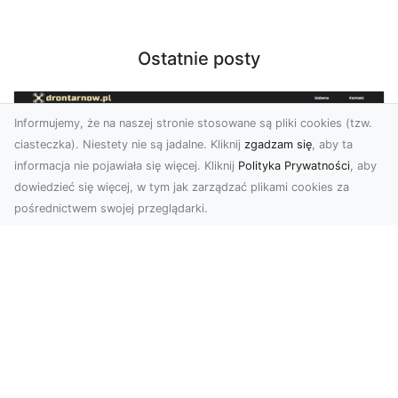
Ostatnie posty
Informujemy, że na naszej stronie stosowane są pliki cookies (tzw.
ciasteczka). Niestety nie są jadalne. Kliknij
zgadzam się
, aby ta
informacja nie pojawiała się więcej. Kliknij
Polityka Prywatności
, aby
dowiedzieć się więcej, w tym jak zarządzać plikami cookies za
pośrednictwem swojej przeglądarki.
Zdjęcia z drona Tarnów – nowoczesna
perspektywa dla Twojego biznesu
W dobie dynamicznego rozwoju technologii
wizualnych zdjęcia z drona zdobywają coraz