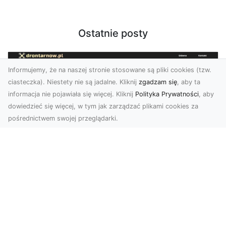
Ostatnie posty
Informujemy, że na naszej stronie stosowane są pliki cookies (tzw.
ciasteczka). Niestety nie są jadalne. Kliknij
zgadzam się
, aby ta
informacja nie pojawiała się więcej. Kliknij
Polityka Prywatności
, aby
dowiedzieć się więcej, w tym jak zarządzać plikami cookies za
pośrednictwem swojej przeglądarki.
Zdjęcia z drona Tarnów – nowoczesna
perspektywa dla Twojego biznesu
W dobie dynamicznego rozwoju technologii
wizualnych zdjęcia z drona zdobywają coraz