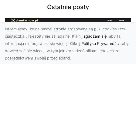
Ostatnie posty
Informujemy, że na naszej stronie stosowane są pliki cookies (tzw.
ciasteczka). Niestety nie są jadalne. Kliknij
zgadzam się
, aby ta
informacja nie pojawiała się więcej. Kliknij
Polityka Prywatności
, aby
dowiedzieć się więcej, w tym jak zarządzać plikami cookies za
pośrednictwem swojej przeglądarki.
Zdjęcia z drona Tarnów – nowoczesna
perspektywa dla Twojego biznesu
W dobie dynamicznego rozwoju technologii
wizualnych zdjęcia z drona zdobywają coraz
większą popu...