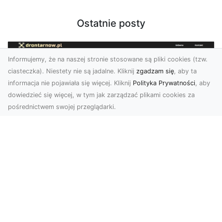
Ostatnie posty
Informujemy, że na naszej stronie stosowane są pliki cookies (tzw.
ciasteczka). Niestety nie są jadalne. Kliknij
zgadzam się
, aby ta
informacja nie pojawiała się więcej. Kliknij
Polityka Prywatności
, aby
dowiedzieć się więcej, w tym jak zarządzać plikami cookies za
pośrednictwem swojej przeglądarki.
Zdjęcia z drona Tarnów – nowoczesna
perspektywa dla Twojego biznesu
W dobie dynamicznego rozwoju technologii
wizualnych zdjęcia z drona zdobywają coraz