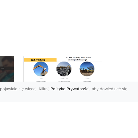
pojawiała się więcej. Kliknij
Polityka Prywatności
, aby dowiedzieć się
Rozbiórki Budynków
w Radomiu – Fachowe
Usługi od MA-TRANS
c
zny
Kompleksowe Rozbiórki
w
Budynków – Zaufaj