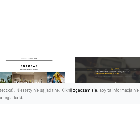
eczka). Niestety nie są jadalne. Kliknij
zgadzam się
, aby ta informacja nie 
rzeglądarki.
FHU XMar Radom –
k przykleić tapetę,
Całodobowa Pomo
 była znakomitą
Drogowa i Bezpiec
dobą przestrzeni?
Transport Pojazdó