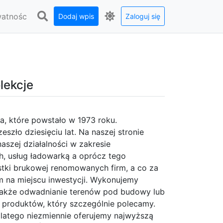
watnośc
Dodaj wpis
Zaloguj się
lekcje
, które powstało w 1973 roku.
eszło dziesięciu lat. Na naszej stronie
aszej działalności w zakresie
h, usług ładowarką a oprócz tego
tki brukowej renomowanych firm, a co za
em na miejscu inwestycji. Wykonujemy
a także odwadnianie terenów pod budowy lub
 z produktów, który szczególnie polecamy.
dlatego niezmiennie oferujemy najwyższą