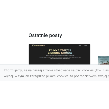
Ostatnie posty
Informujemy, że na naszej stronie stosowane są pliki cookies (tzw. ciast
więcej, w tym jak zarządzać plikami cookies za pośrednictwem swojej p
Zdjęcia z drona
Tarnów – nowoczesna
Ja
perspektywa dla
by
Twojego biznesu
oz