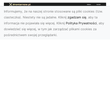
Informujemy, że na naszej stronie stosowane są pliki cookies (tzw.
ciasteczka). Niestety nie są jadalne. Kliknij
zgadzam się
, aby ta
informacja nie pojawiała się więcej. Kliknij
Polityka Prywatności
, aby
dowiedzieć się więcej, w tym jak zarządzać plikami cookies za
pośrednictwem swojej przeglądarki.
Zdjęcia z drona Tarnów – nowoczesna
perspektywa dla Twojego biznesu
W dobie dynamicznego rozwoju technologii
wizualnych zdjęcia z drona zdobywają coraz
większą popu...