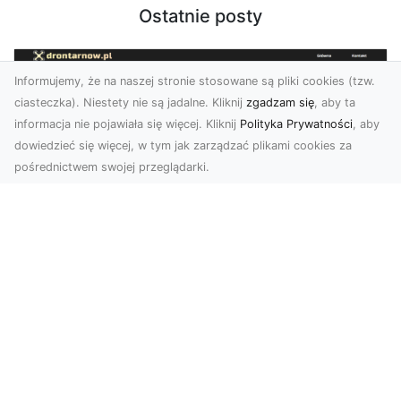
Ostatnie posty
Informujemy, że na naszej stronie stosowane są pliki cookies (tzw.
ciasteczka). Niestety nie są jadalne. Kliknij
zgadzam się
, aby ta
informacja nie pojawiała się więcej. Kliknij
Polityka Prywatności
, aby
dowiedzieć się więcej, w tym jak zarządzać plikami cookies za
pośrednictwem swojej przeglądarki.
Zdjęcia z drona Tarnów – nowoczesna
perspektywa dla Twojego biznesu
W dobie dynamicznego rozwoju technologii
wizualnych zdjęcia z drona zdobywają coraz
większą popu...