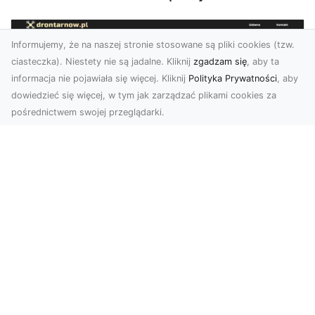
Informujemy, że na naszej stronie stosowane są pliki cookies (tzw.
ciasteczka). Niestety nie są jadalne. Kliknij
zgadzam się
, aby ta
informacja nie pojawiała się więcej. Kliknij
Polityka Prywatności
, aby
dowiedzieć się więcej, w tym jak zarządzać plikami cookies za
pośrednictwem swojej przeglądarki.
Zdjęcia z drona Tarnów – nowoczesna
perspektywa dla Twojego biznesu
W dobie dynamicznego rozwoju technologii
wizualnych zdjęcia z drona zdobywają coraz
większą popu...