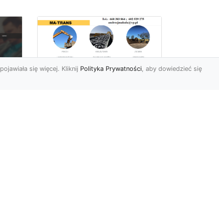
pojawiała się więcej. Kliknij
Polityka Prywatności
, aby dowiedzieć się
Rozbiórki Budynków
w Radomiu – Fachowe
Usługi od MA-TRANS
c
zny
Kompleksowe Rozbiórki
w
Budynków – Zaufaj
Doświadczeniu MA-TRANS
rt
Firma MA-TRANS z
Mar
Radomia specjaliz...
.