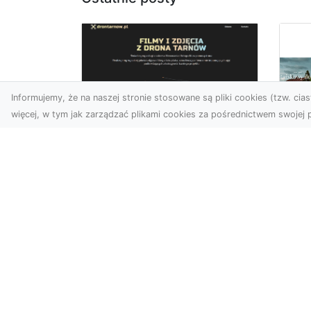
Informujemy, że na naszej stronie stosowane są pliki cookies (tzw. ciast
więcej, w tym jak zarządzać plikami cookies za pośrednictwem swojej p
Zdjęcia z drona
Tarnów – nowoczesna
Ja
perspektywa dla
by
Twojego biznesu
oz
W dobie dynamicznego
Jeś
rozwoju technologii
naj
wizualnych zdjęcia z drona
tr
zdobywają coraz większą
naś
popu...
moż