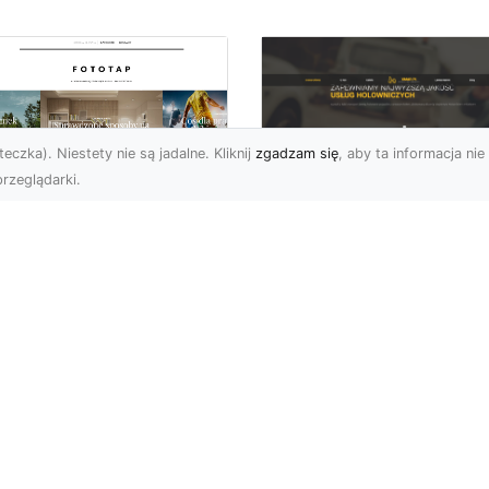
eczka). Niestety nie są jadalne. Kliknij
zgadzam się
, aby ta informacja nie 
rzeglądarki.
FHU XMar Radom –
k przykleić tapetę,
Całodobowa Pomo
 była znakomitą
Drogowa i Bezpiec
dobą przestrzeni?
Transport Pojazdó
li chodzi o
Bezpieczeństwo i Komfo
popularniejsze w
na Drodze dzięki FHU X
wającym sezonie modele
Każdy kierowca wie, jak
ciennych dekoracji, nie
ważne jest poczucie be..
na nie ...