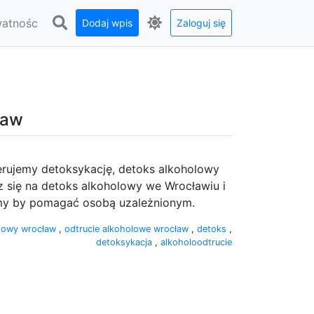
watnośc
Dodaj wpis
Zaloguj się
ław
ferujemy detoksykację, detoks alkoholowy
sz się na detoks alkoholowy we Wrocławiu i
iejemy by pomagać osobą uzależnionym.
olowy wrocław
,
odtrucie alkoholowe wrocław
,
detoks
,
detoksykacja
,
alkoholoodtrucie