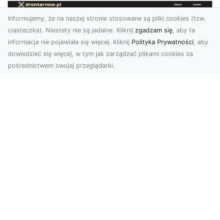
Informujemy, że na naszej stronie stosowane są pliki cookies (tzw.
ciasteczka). Niestety nie są jadalne. Kliknij
zgadzam się
, aby ta
informacja nie pojawiała się więcej. Kliknij
Polityka Prywatności
, aby
dowiedzieć się więcej, w tym jak zarządzać plikami cookies za
pośrednictwem swojej przeglądarki.
Zdjęcia z drona Tarnów – nowoczesna
perspektywa dla Twojego biznesu
W dobie dynamicznego rozwoju technologii
wizualnych zdjęcia z drona zdobywają coraz
większą popu...