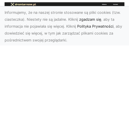
Informujemy, że na naszej stronie stosowane są pliki cookies (tzw.
ciasteczka). Niestety nie są jadalne. Kliknij
zgadzam się
, aby ta
informacja nie pojawiała się więcej. Kliknij
Polityka Prywatności
, aby
dowiedzieć się więcej, w tym jak zarządzać plikami cookies za
pośrednictwem swojej przeglądarki.
Zdjęcia z drona Tarnów – nowoczesna
perspektywa dla Twojego biznesu
W dobie dynamicznego rozwoju technologii
wizualnych zdjęcia z drona zdobywają coraz
większą popu...