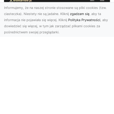
Informujemy, że na naszej stronie stosowane są pliki cookies (tzw.
ciasteczka). Niestety nie są jadalne. Kliknij
zgadzam się
, aby ta
informacja nie pojawiała się więcej. Kliknij
Polityka Prywatności
, aby
dowiedzieć się więcej, w tym jak zarządzać plikami cookies za
pośrednictwem swojej przeglądarki.
Zdjęcia z drona Tarnów – nowoczesna
perspektywa dla Twojego biznesu
W dobie dynamicznego rozwoju technologii
wizualnych zdjęcia z drona zdobywają coraz
większą popu...