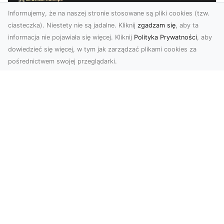
Informujemy, że na naszej stronie stosowane są pliki cookies (tzw.
ciasteczka). Niestety nie są jadalne. Kliknij
zgadzam się
, aby ta
informacja nie pojawiała się więcej. Kliknij
Polityka Prywatności
, aby
dowiedzieć się więcej, w tym jak zarządzać plikami cookies za
pośrednictwem swojej przeglądarki.
Zdjęcia z drona Tarnów – nowoczesna
perspektywa dla Twojego biznesu
W dobie dynamicznego rozwoju technologii
wizualnych zdjęcia z drona zdobywają coraz
większą popu...