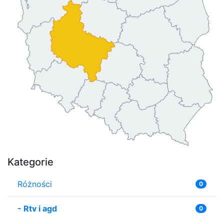
Kategorie
Różności
0
-
Rtv i agd
0