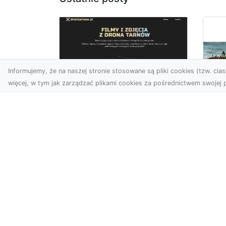
Informujemy, że na naszej stronie stosowane są pliki cookies (tzw. ciast
więcej, w tym jak zarządzać plikami cookies za pośrednictwem swojej p
Zdjęcia z drona
Tarnów – nowoczesna
Ja
perspektywa dla
by
Twojego biznesu
oz
W dobie dynamicznego
Jeś
rozwoju technologii
naj
wizualnych zdjęcia z drona
tr
zdobywają coraz większą
naś
popu...
moż