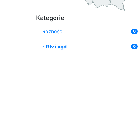
Kategorie
Różności
0
-
Rtv i agd
0