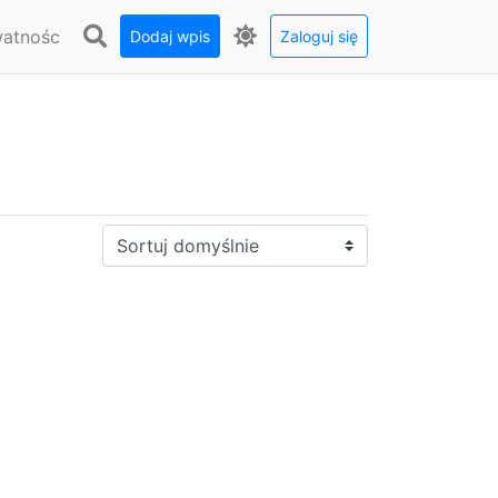
watnośc
Dodaj wpis
Zaloguj się
Sortuj: