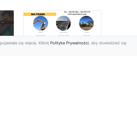
pojawiała się więcej. Kliknij
Polityka Prywatności
, aby dowiedzieć się
Rozbiórki Budynków
w Radomiu – Fachowe
Usługi od MA-TRANS
c
zny
Kompleksowe Rozbiórki
w
Budynków – Zaufaj
Doświadczeniu MA-TRANS
rt
Firma MA-TRANS z
Mar
Radomia specjaliz...
.