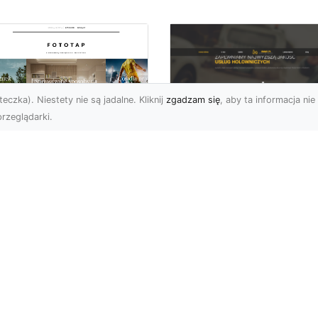
eczka). Niestety nie są jadalne. Kliknij
zgadzam się
, aby ta informacja nie 
rzeglądarki.
FHU XMar Radom –
k przykleić tapetę,
Całodobowa Pomo
 była znakomitą
Drogowa i Bezpiec
dobą przestrzeni?
Transport Pojazdó
li chodzi o
Bezpieczeństwo i Komfo
popularniejsze w
na Drodze dzięki FHU X
wającym sezonie modele
Każdy kierowca wie, jak
ciennych dekoracji, nie
ważne jest poczucie be..
na nie ...