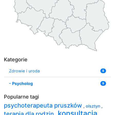
Kategorie
Zdrowie i uroda
8
-
Psycholog
9
Popularne tagi
psychoterapeuta pruszków
,
olsztyn
,
konsultacja
terapia dla rodzin
,