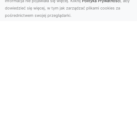
informacja nie pojawiała się więcej. Kliknij
Polityka Prywatności
, aby
dowiedzieć się więcej, w tym jak zarządzać plikami cookies za
pośrednictwem swojej przeglądarki.
Zdjęcia z drona Tarnów – nowoczesna
perspektywa dla Twojego biznesu
W dobie dynamicznego rozwoju technologii
wizualnych zdjęcia z drona zdobywają coraz
większą popu...