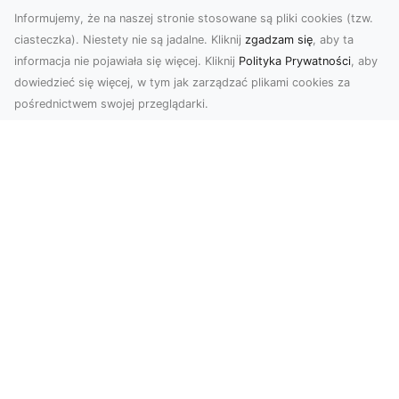
Informujemy, że na naszej stronie stosowane są pliki cookies (tzw.
ciasteczka). Niestety nie są jadalne. Kliknij
zgadzam się
, aby ta
informacja nie pojawiała się więcej. Kliknij
Polityka Prywatności
, aby
dowiedzieć się więcej, w tym jak zarządzać plikami cookies za
pośrednictwem swojej przeglądarki.
Zdjęcia z drona Tarnów – nowoczesna
perspektywa dla Twojego biznesu
W dobie dynamicznego rozwoju technologii
wizualnych zdjęcia z drona zdobywają coraz
większą popu...