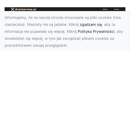
Informujemy, że na naszej stronie stosowane są pliki cookies (tzw.
ciasteczka). Niestety nie są jadalne. Kliknij
zgadzam się
, aby ta
informacja nie pojawiała się więcej. Kliknij
Polityka Prywatności
, aby
dowiedzieć się więcej, w tym jak zarządzać plikami cookies za
pośrednictwem swojej przeglądarki.
Zdjęcia z drona Tarnów – nowoczesna
perspektywa dla Twojego biznesu
W dobie dynamicznego rozwoju technologii
wizualnych zdjęcia z drona zdobywają coraz
większą popu...