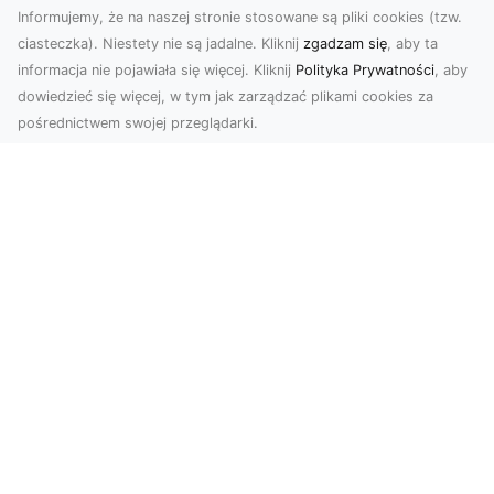
Informujemy, że na naszej stronie stosowane są pliki cookies (tzw.
ciasteczka). Niestety nie są jadalne. Kliknij
zgadzam się
, aby ta
informacja nie pojawiała się więcej. Kliknij
Polityka Prywatności
, aby
dowiedzieć się więcej, w tym jak zarządzać plikami cookies za
pośrednictwem swojej przeglądarki.
Zdjęcia z drona Tarnów – nowoczesna
perspektywa dla Twojego biznesu
W dobie dynamicznego rozwoju technologii
wizualnych zdjęcia z drona zdobywają coraz
większą popu...