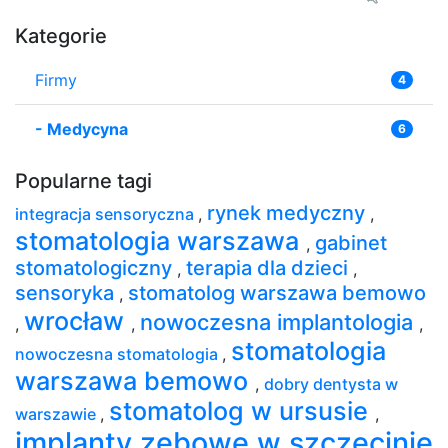
Kategorie
Firmy
4
-
Medycyna
6
Popularne tagi
rynek medyczny
integracja sensoryczna
,
,
stomatologia warszawa
gabinet
,
stomatologiczny
terapia dla dzieci
,
,
sensoryka
stomatolog warszawa bemowo
,
wrocław
nowoczesna implantologia
,
,
,
stomatologia
nowoczesna stomatologia
,
warszawa bemowo
,
dobry dentysta w
stomatolog w ursusie
warszawie
,
,
implanty zębowe w szczecinie