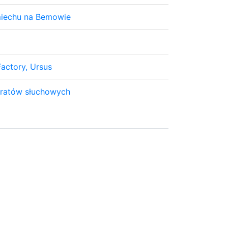
miechu na Bemowie
Factory, Ursus
paratów słuchowych