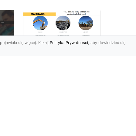
pojawiała się więcej. Kliknij
Polityka Prywatności
, aby dowiedzieć się
Rozbiórki Budynków
w Radomiu – Fachowe
Usługi od MA-TRANS
c
zny
Kompleksowe Rozbiórki
w
Budynków – Zaufaj
Doświadczeniu MA-TRANS
rt
Firma MA-TRANS z
Mar
Radomia specjaliz...
.