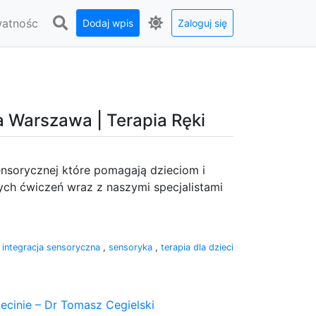
watnośc
Dodaj wpis
Zaloguj się
a Warszawa | Terapia Ręki
sensorycznej które pomagają dzieciom i
ych ćwiczeń wraz z naszymi specjalistami
:
integracja sensoryczna
,
sensoryka
,
terapia dla dzieci
ecinie – Dr Tomasz Cegielski