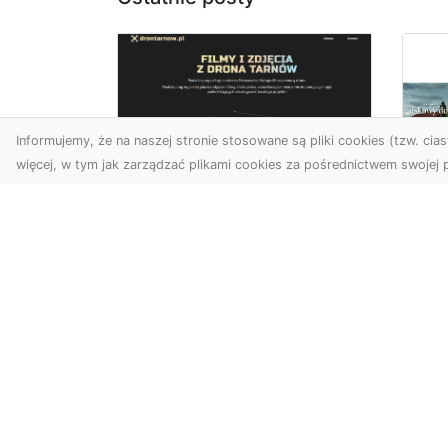
Informujemy, że na naszej stronie stosowane są pliki cookies (tzw. ciast
więcej, w tym jak zarządzać plikami cookies za pośrednictwem swojej p
Zdjęcia z drona
Tarnów – nowoczesna
Ja
perspektywa dla
by
Twojego biznesu
oz
W dobie dynamicznego
Jeś
rozwoju technologii
naj
wizualnych zdjęcia z drona
tr
zdobywają coraz większą
naś
popu...
moż