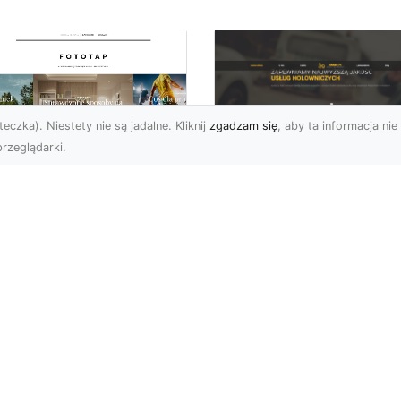
eczka). Niestety nie są jadalne. Kliknij
zgadzam się
, aby ta informacja nie 
rzeglądarki.
FHU XMar Radom –
k przykleić tapetę,
Całodobowa Pomo
 była znakomitą
Drogowa i Bezpiec
dobą przestrzeni?
Transport Pojazdó
li chodzi o
Bezpieczeństwo i Komfo
popularniejsze w
na Drodze dzięki FHU X
wającym sezonie modele
Każdy kierowca wie, jak
ciennych dekoracji, nie
ważne jest poczucie be..
na nie ...