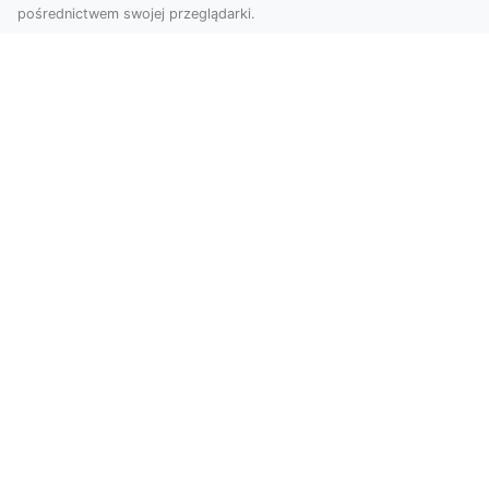
pośrednictwem swojej przeglądarki.
Zdjęcia z drona Tarnów – nowoczesna
perspektywa dla Twojego biznesu
W dobie dynamicznego rozwoju technologii
wizualnych zdjęcia z drona zdobywają coraz
większą popu...