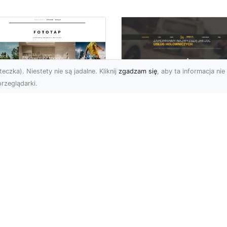
eczka). Niestety nie są jadalne. Kliknij
zgadzam się
, aby ta informacja nie 
rzeglądarki.
FHU XMar Radom –
k przykleić tapetę,
Całodobowa Pomo
 była znakomitą
Drogowa i Bezpiec
dobą przestrzeni?
Transport Pojazdó
li chodzi o
Bezpieczeństwo i Komfo
popularniejsze w
na Drodze dzięki FHU X
wającym sezonie modele
Każdy kierowca wie, jak
ciennych dekoracji, nie
ważne jest poczucie be..
na nie ...