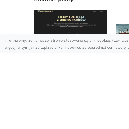
Informujemy, że na naszej stronie stosowane są pliki cookies (tzw. ciast
więcej, w tym jak zarządzać plikami cookies za pośrednictwem swojej p
Zdjęcia z drona
Tarnów – nowoczesna
Ja
perspektywa dla
by
Twojego biznesu
oz
W dobie dynamicznego
Jeś
rozwoju technologii
naj
wizualnych zdjęcia z drona
tr
zdobywają coraz większą
naś
popu...
moż