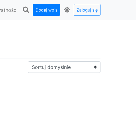
watnośc
Dodaj wpis
Zaloguj się
Sortuj: