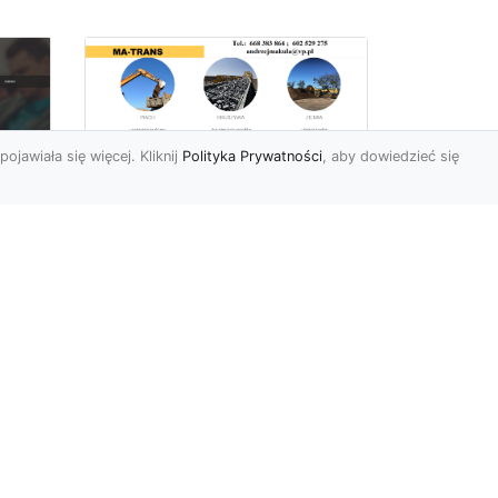
pojawiała się więcej. Kliknij
Polityka Prywatności
, aby dowiedzieć się
Rozbiórki Budynków
w Radomiu – Fachowe
Usługi od MA-TRANS
c
zny
Kompleksowe Rozbiórki
w
Budynków – Zaufaj
Doświadczeniu MA-TRANS
rt
Firma MA-TRANS z
Mar
Radomia specjaliz...
.