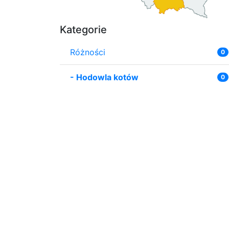
Kategorie
Różności
0
-
Hodowla kotów
0